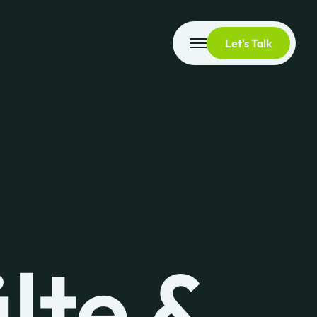
Let's Talk
lte &