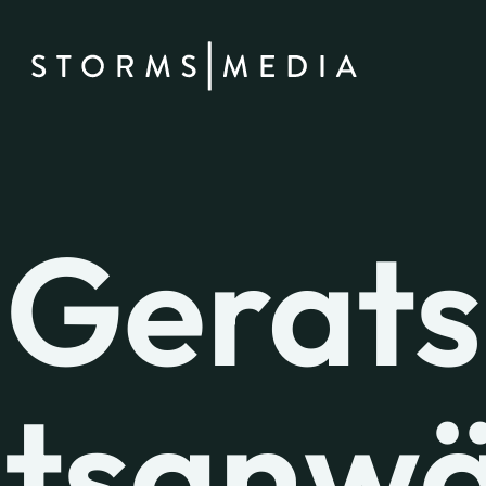
Gerats
tsanwä