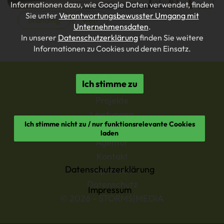
Informationen dazu, wie Google Daten verwendet, finden
Sie unter
Verantwortungsbewusster Umgang mit
branding
web
Unternehmensdaten
.
In unserer
Datenschutzerklärung
finden Sie weitere
Informationen zu Cookies und deren Einsatz.
Ich stimme zu
Home
Projekte
Leistungen
Ich stimme nicht zu / nur funktionsrelevante Cookies
Insights
laden
Agentur
Kontakt
Datenschutzerklärung
Impressum
Datenschutz
Impressum
© 2026 - STORMS|MEDIA