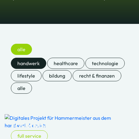
alle
handwerk
healthcare
technologie
lifestyle
bildung
recht & finanzen
alle
HAMMER­MEISTER
full service